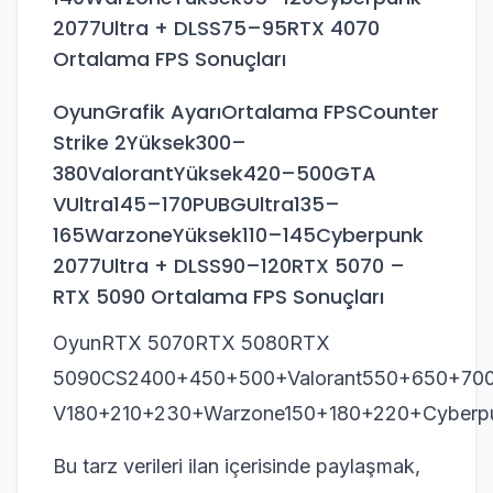
2077Ultra + DLSS75–95RTX 4070
Ortalama FPS Sonuçları
OyunGrafik AyarıOrtalama FPSCounter
Strike 2Yüksek300–
380ValorantYüksek420–500GTA
VUltra145–170PUBGUltra135–
165WarzoneYüksek110–145Cyberpunk
2077Ultra + DLSS90–120RTX 5070 –
RTX 5090 Ortalama FPS Sonuçları
OyunRTX 5070RTX 5080RTX
5090CS2400+450+500+Valorant550+650+70
V180+210+230+Warzone150+180+220+Cyberp
Bu tarz verileri ilan içerisinde paylaşmak,