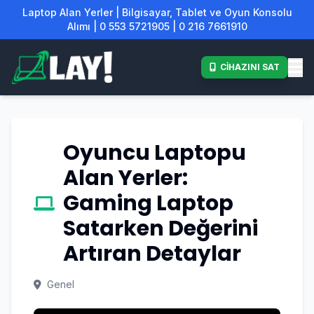
Laptop Alan Yerler | Bilgisayar, Tablet ve Oyun Konsolu
Alımı | 0 553 5721905 | 0 216 7661910
CİHAZINI SAT
Oyuncu Laptopu
Alan Yerler:
Gaming Laptop
Satarken Değerini
Artıran Detaylar
Genel