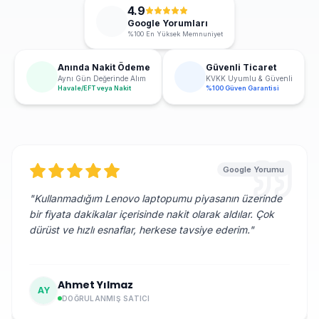
4.9
Google Yorumları
%100 En Yüksek Memnuniyet
Anında Nakit Ödeme
Güvenli Ticaret
Aynı Gün Değerinde Alım
KVKK Uyumlu & Güvenli
Havale/EFT veya Nakit
%100 Güven Garantisi
Google Yorumu
"
Kullanmadığım Lenovo laptopumu piyasanın üzerinde
bir fiyata dakikalar içerisinde nakit olarak aldılar. Çok
dürüst ve hızlı esnaflar, herkese tavsiye ederim.
"
Ahmet Yılmaz
AY
DOĞRULANMIŞ SATICI