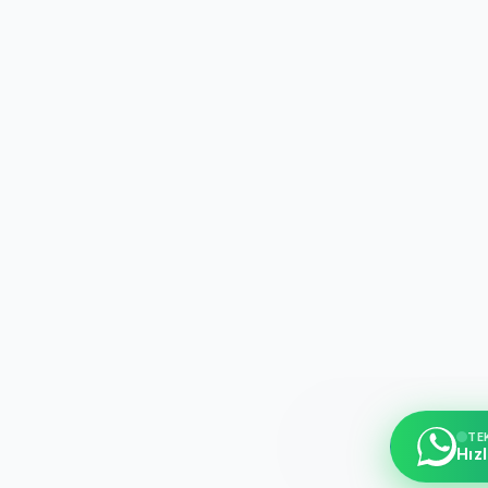
TE
Hızl