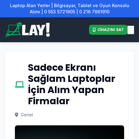
Laptop Alan Yerler | Bilgisayar, Tablet ve Oyun Konsolu
Alımı | 0 553 5721905 | 0 216 7661910
CİHAZINI SAT
Sadece Ekranı
Sağlam Laptoplar
İçin Alım Yapan
Firmalar
Genel