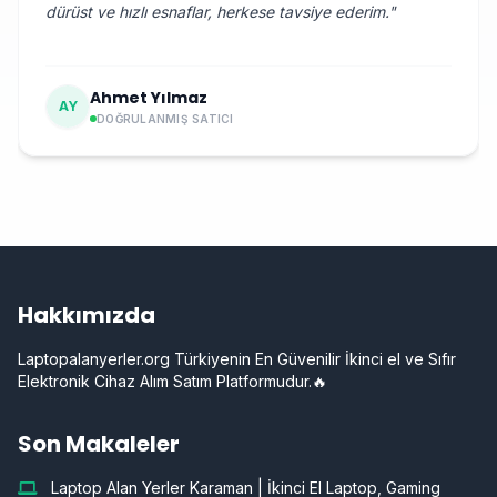
dürüst ve hızlı esnaflar, herkese tavsiye ederim.
"
Ahmet Yılmaz
AY
DOĞRULANMIŞ SATICI
Hakkımızda
Laptopalanyerler.org Türkiyenin En Güvenilir İkinci el ve Sıfır
Elektronik Cihaz Alım Satım Platformudur.🔥
Son Makaleler
Laptop Alan Yerler Karaman | İkinci El Laptop, Gaming