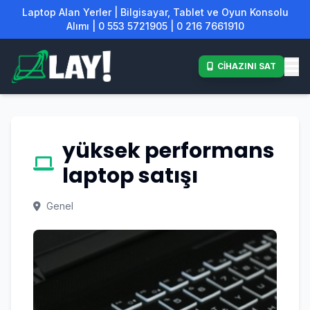
Laptop Alan Yerler | Bilgisayar, Tablet ve Oyun Konsolu
Alımı | 0 553 5721905 | 0 216 7661910
CİHAZINI SAT
yüksek performans
laptop satışı
Genel