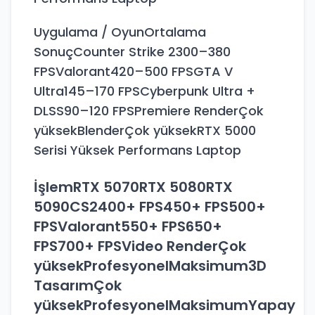
Uygulama / OyunOrtalama
SonuçCounter Strike 2300–380
FPSValorant420–500 FPSGTA V
Ultra145–170 FPSCyberpunk Ultra +
DLSS90–120 FPSPremiere RenderÇok
yüksekBlenderÇok yüksekRTX 5000
Serisi Yüksek Performans Laptop
İşlemRTX 5070RTX 5080RTX
5090CS2400+ FPS450+ FPS500+
FPSValorant550+ FPS650+
FPS700+ FPSVideo RenderÇok
yüksekProfesyonelMaksimum3D
TasarımÇok
yüksekProfesyonelMaksimumYapay