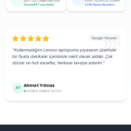
Aynı Gün Değerinde Alım
KVKK Uyumlu & Güvenli
Havale/EFT veya Nakit
%100 Güven Garantisi
Google Yorumu
"
Kullanmadığım Lenovo laptopumu piyasanın üzerinde
bir fiyata dakikalar içerisinde nakit olarak aldılar. Çok
dürüst ve hızlı esnaflar, herkese tavsiye ederim.
"
Ahmet Yılmaz
AY
DOĞRULANMIŞ SATICI