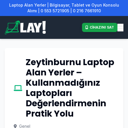
Laptop Alan Yerler | Bilgisayar, Tablet ve Oyun Konsolu
Alımı | 0 553 5721905 | 0 216 7661910
CİHAZINI SAT
Zeytinburnu Laptop
Alan Yerler –
Kullanmadığınız
Laptopları
Değerlendirmenin
Pratik Yolu
Genel