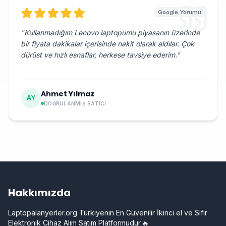
Google Yorumu
"
Kullanmadığım Lenovo laptopumu piyasanın üzerinde
bir fiyata dakikalar içerisinde nakit olarak aldılar. Çok
dürüst ve hızlı esnaflar, herkese tavsiye ederim.
"
Ahmet Yılmaz
AY
DOĞRULANMIŞ SATICI
Hakkımızda
Laptopalanyerler.org Türkiyenin En Güvenilir İkinci el ve Sıfır
Elektronik Cihaz Alım Satım Platformudur.🔥