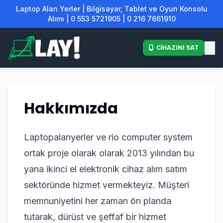
Laptop Alan Yerler | Bilgisayar, Tablet ve Oyun Konsolu
Alımı | 0 553 5721905 | 0 216 7661910
CİHAZINI SAT
Hakkımızda
Laptopalanyerler ve rio computer system
ortak proje olarak olarak 2013 yılından bu
yana ikinci el elektronik cihaz alım satım
sektöründe hizmet vermekteyiz. Müşteri
memnuniyetini her zaman ön planda
tutarak, dürüst ve şeffaf bir hizmet