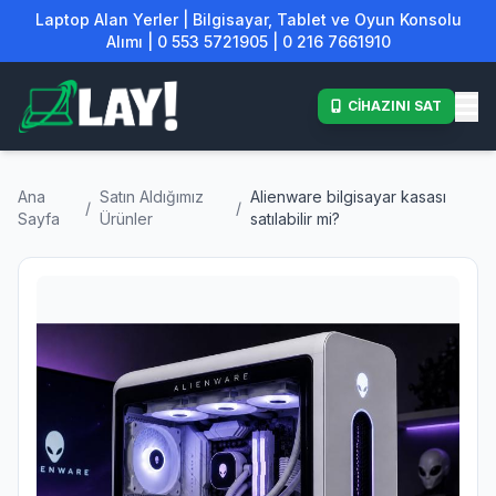
Laptop Alan Yerler | Bilgisayar, Tablet ve Oyun Konsolu
Alımı | 0 553 5721905 | 0 216 7661910
CİHAZINI SAT
Ana
Satın Aldığımız
Alienware bilgisayar kasası
/
/
Sayfa
Ürünler
satılabilir mi?