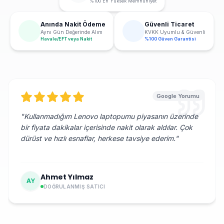
%100 En Yüksek Memnuniyet
Anında Nakit Ödeme
Güvenli Ticaret
Aynı Gün Değerinde Alım
KVKK Uyumlu & Güvenli
Havale/EFT veya Nakit
%100 Güven Garantisi
Google Yorumu
"
Kullanmadığım Lenovo laptopumu piyasanın üzerinde
bir fiyata dakikalar içerisinde nakit olarak aldılar. Çok
dürüst ve hızlı esnaflar, herkese tavsiye ederim.
"
Ahmet Yılmaz
AY
DOĞRULANMIŞ SATICI