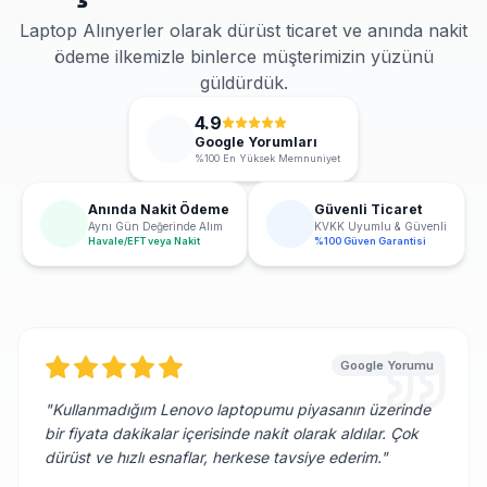
Laptop Alınyerler olarak dürüst ticaret ve anında nakit
ödeme ilkemizle binlerce müşterimizin yüzünü
güldürdük.
4.9
Google Yorumları
%100 En Yüksek Memnuniyet
Anında Nakit Ödeme
Güvenli Ticaret
Aynı Gün Değerinde Alım
KVKK Uyumlu & Güvenli
Havale/EFT veya Nakit
%100 Güven Garantisi
Google Yorumu
"
Kullanmadığım Lenovo laptopumu piyasanın üzerinde
bir fiyata dakikalar içerisinde nakit olarak aldılar. Çok
dürüst ve hızlı esnaflar, herkese tavsiye ederim.
"