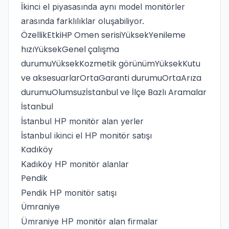
İkinci el piyasasında aynı model monitörler
arasında farklılıklar oluşabiliyor.
ÖzellikEtkiHP Omen serisiYüksekYenileme
hızıYüksekGenel çalışma
durumuYüksekKozmetik görünümYüksekKutu
ve aksesuarlarOrtaGaranti durumuOrtaArıza
durumuOlumsuzİstanbul ve İlçe Bazlı Aramalar
İstanbul
İstanbul HP monitör alan yerler
İstanbul ikinci el HP monitör satışı
Kadıköy
Kadıköy HP monitör alanlar
Pendik
Pendik HP monitör satışı
Ümraniye
Ümraniye HP monitör alan firmalar