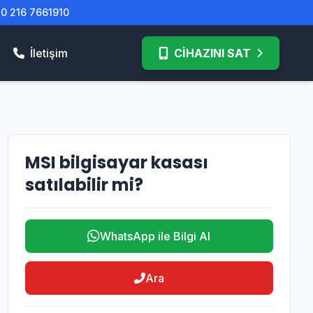
| 0 216 7661910
İletişim
CİHAZINI SAT
MSI bilgisayar kasası
satılabilir mi?
WhatsApp ile Bilgi Al
Ara