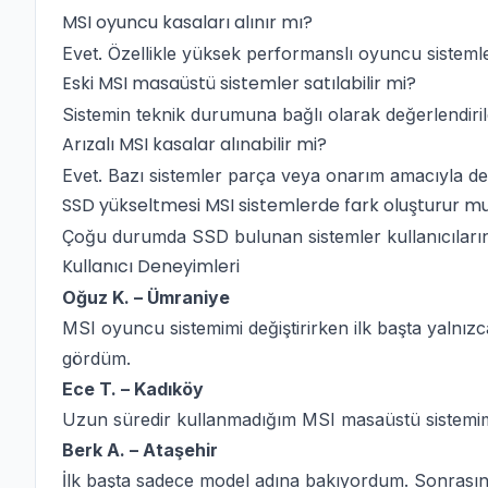
MSI oyuncu kasaları alınır mı?
Evet. Özellikle yüksek performanslı oyuncu sistemleri
Eski MSI masaüstü sistemler satılabilir mi?
Sistemin teknik durumuna bağlı olarak değerlendirile
Arızalı MSI kasalar alınabilir mi?
Evet. Bazı sistemler parça veya onarım amacıyla değe
SSD yükseltmesi MSI sistemlerde fark oluşturur m
Çoğu durumda SSD bulunan sistemler kullanıcıların d
Kullanıcı Deneyimleri
Oğuz K. – Ümraniye
MSI oyuncu sistemimi değiştirirken ilk başta yalnı
gördüm.
Ece T. – Kadıköy
Uzun süredir kullanmadığım MSI masaüstü sistemim
Berk A. – Ataşehir
İlk başta sadece model adına bakıyordum. Sonrasında