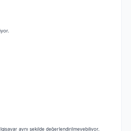
iyor.
gisayar aynı şekilde değerlendirilmeyebiliyor.