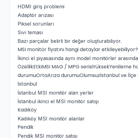
HDMI giriş problemi
Adaptör arızası
Piksel sorunları
Sıvı teması
Bazı parçalar belirli bir değer oluşturabiliyor.
MSI monitör fiyatını hangi detaylar etkileyebiliyor?
İkinci el piyasasında aynı model monitörler arasında f
ÖzellikEtkiMSI MAG / MPG serisiYüksekYenileme 
durumuOrtaArıza durumuOlumsuzİstanbul ve İlçe 
İstanbul
İstanbul MSI monitör alan yerler
İstanbul ikinci el MSI monitör satışı
Kadıköy
Kadıköy MSI monitör alanlar
Pendik
Pendik MSI monitör satışı