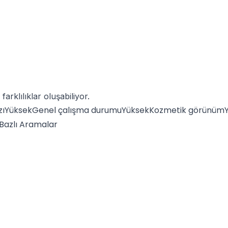
arklılıklar oluşabiliyor.
hızıYüksekGenel çalışma durumuYüksekKozmetik görünüm
Bazlı Aramalar