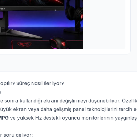
pılır? Süreç Nasıl İlerliyor?
u
üre sonra kullandığı ekranı değiştirmeyi düşünebiliyor. Özel
yük ekran veya daha gelişmiş panel teknolojilerini tercih ed
MPG
ve yüksek Hz destekli oyuncu monitörlerinin yaygınlaşma
r soru geliyor: