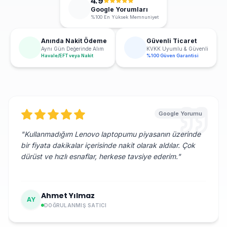
4.9
Google Yorumları
%100 En Yüksek Memnuniyet
Anında Nakit Ödeme
Güvenli Ticaret
Aynı Gün Değerinde Alım
KVKK Uyumlu & Güvenli
Havale/EFT veya Nakit
%100 Güven Garantisi
Google Yorumu
"
Kullanmadığım Lenovo laptopumu piyasanın üzerinde
bir fiyata dakikalar içerisinde nakit olarak aldılar. Çok
dürüst ve hızlı esnaflar, herkese tavsiye ederim.
"
Ahmet Yılmaz
AY
DOĞRULANMIŞ SATICI