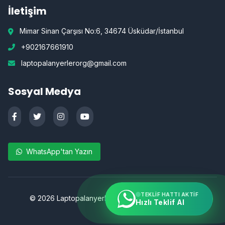
İletişim
Mimar Sinan Çarşısı No:6, 34674 Üsküdar/İstanbul
+902167661910
laptopalanyerlerorg@gmail.com
Sosyal Medya
WhatsApp'tan Yazın
TEKLIF HATTI AKTIF
©
2026
Laptopalanyerler.org | Tüm hakları saklıdır.
Hızlı Teklif Al