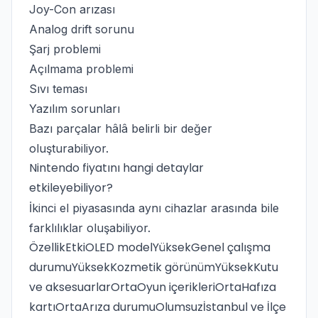
Joy-Con arızası
Analog drift sorunu
Şarj problemi
Açılmama problemi
Sıvı teması
Yazılım sorunları
Bazı parçalar hâlâ belirli bir değer
oluşturabiliyor.
Nintendo fiyatını hangi detaylar
etkileyebiliyor?
İkinci el piyasasında aynı cihazlar arasında bile
farklılıklar oluşabiliyor.
ÖzellikEtkiOLED modelYüksekGenel çalışma
durumuYüksekKozmetik görünümYüksekKutu
ve aksesuarlarOrtaOyun içerikleriOrtaHafıza
kartıOrtaArıza durumuOlumsuzİstanbul ve İlçe