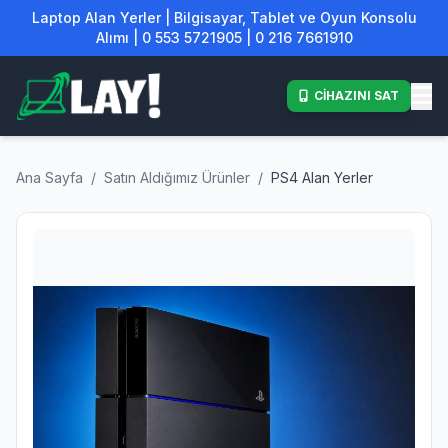
Laptop Alan Yerler | Bilgisayar, Tablet ve Oyun Konsolu
Alımı | 0 553 5721905 | 0 216 7661910
CİHAZINI SAT
Ana Sayfa
/
Satın Aldığımız Ürünler
/
PS4 Alan Yerler