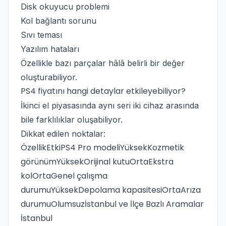
Disk okuyucu problemi
Kol bağlantı sorunu
Sıvı teması
Yazılım hataları
Özellikle bazı parçalar hâlâ belirli bir değer
oluşturabiliyor.
PS4 fiyatını hangi detaylar etkileyebiliyor?
İkinci el piyasasında aynı seri iki cihaz arasında
bile farklılıklar oluşabiliyor.
Dikkat edilen noktalar:
ÖzellikEtkiPS4 Pro modeliYüksekKozmetik
görünümYüksekOrijinal kutuOrtaEkstra
kolOrtaGenel çalışma
durumuYüksekDepolama kapasitesiOrtaArıza
durumuOlumsuzİstanbul ve İlçe Bazlı Aramalar
İstanbul