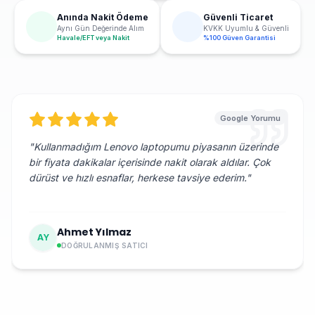
Anında Nakit Ödeme
Güvenli Ticaret
Aynı Gün Değerinde Alım
KVKK Uyumlu & Güvenli
Havale/EFT veya Nakit
%100 Güven Garantisi
Google Yorumu
"
Kullanmadığım Lenovo laptopumu piyasanın üzerinde
bir fiyata dakikalar içerisinde nakit olarak aldılar. Çok
dürüst ve hızlı esnaflar, herkese tavsiye ederim.
"
Ahmet Yılmaz
AY
DOĞRULANMIŞ SATICI