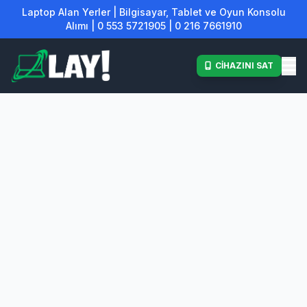
Laptop Alan Yerler | Bilgisayar, Tablet ve Oyun Konsolu
Alımı | 0 553 5721905 | 0 216 7661910
CİHAZINI SAT